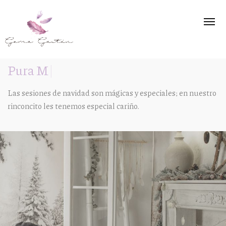
Pura Magia
|
Fotografía de embarazo en Córdoba
Las sesiones de navidad son mágicas y especiales; en nuestro
Recién Nacido
rinconcito les tenemos especial cariño.
Niños
Familia
Navidad
Productos