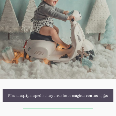
PIncha aquí para pedir cita y crear fotos mágicas con tus hij@s